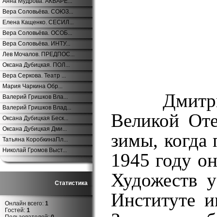
Анна Мудрова. АКВАРЕ...
Вера Соловьёва. СОЮЗ...
Елена Кащенко. СЕСИЛ...
Вера Соловьёва. ОСОБ...
Вера Соловьёва. ИНТУ...
Лев Мочалов. ПРЕДПОС...
Оксана Дубицкая. ПОЛ...
Вера Серкова. Театр ...
Мария Чаркина Обр...
Дмитр
Валерий Гришков Вла...
Валерий Гришков Влад...
Великой Оте
Оксана Дубицкая Беск...
Оксана Дубицкая Дми...
зимы, когда 
Татьяна КоробкинаПл...
Николай Громов Выст...
1945 году о
Художеств
у
Статистика
Институте и
Онлайн всего:
1
Гостей:
1