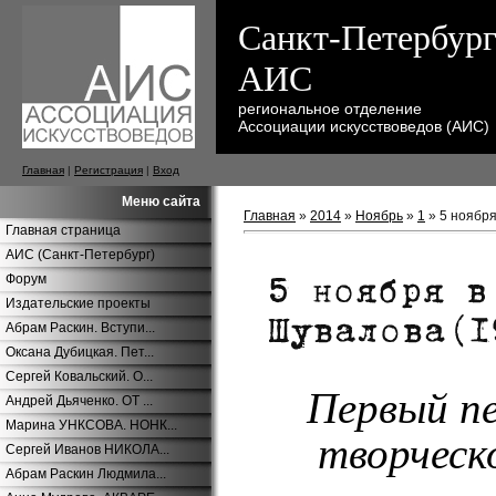
Санкт-Петербург
АИС
региональное отделение
Ассоциации искусствоведов (АИС)
Главная
|
Регистрация
|
Вход
Меню сайта
Главная
»
2014
»
Ноябрь
»
1
» 5 ноября
Главная страница
АИС (Санкт-Петербург)
Форум
Издательские проекты
Абрам Раскин. Вступи...
Оксана Дубицкая. Пет...
Сергей Ковальский. О...
Первый пе
Андрей Дьяченко. ОТ ...
Марина УНКСОВА. НОНК...
творческ
Сергей Иванов НИКОЛА...
Абрам Раскин Людмила...