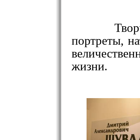
Твор
портреты, н
величествен
жизни.