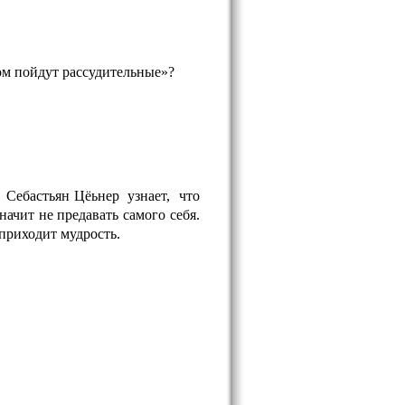
ом пойдут рассудительные»?
,
Себастьян Цёьнер
узнает,
что
начит не предавать самого себя.
 приходит мудрость.