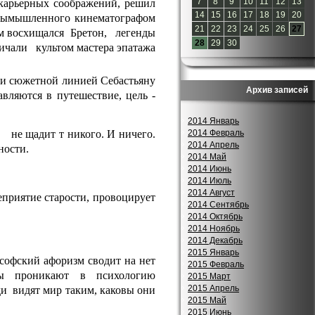
7
8
9
10
11
12
13
карьерных соображений, решил
14
15
16
17
18
19
20
вымышленного кинематографом
21
22
23
24
25
26
27
ем восхищался Бретон, легенды
28
29
30
ничали культом мастера эпатажа
ии сюжетной линией Себастьяну
Архив записей
авляются в путешествие, цель -
2014 Январь
2014 Февраль
 не щадит т никого. И ничего.
2014 Апрель
вности.
2014 Май
2014 Июнь
2014 Июль
2014 Август
еприятие старости, провоцирует
2014 Сентябрь
2014 Октябрь
2014 Ноябрь
2014 Декабрь
2015 Январь
офский афоризм сводит на нет
2015 Февраль
нты проникают в психологию
2015 Март
2015 Апрель
ди видят мир таким, каковы они
2015 Май
2015 Июнь