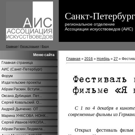
Санкт-Петербур
региональное отделение
Ассоциации искусствоведов (АИС)
Главная
|
Регистрация
|
Вход
Меню сайта
Главная
»
2016
»
Ноябрь
»
27
» Фестив
Главная страница
АИС (Санкт-Петербург)
Форум
Издательские проекты
Абрам Раскин. Вступи...
Оксана Дубицкая. Пет...
Сергей Ковальский. О...
С 1 по 4 декабря в кинот
Андрей Дьяченко. ОТ ...
современные фильмы из Германи
Марина УНКСОВА. НОНК...
Сергей Иванов НИКОЛА...
Абрам Раскин Людмила...
Открыл фестиваль фильм 