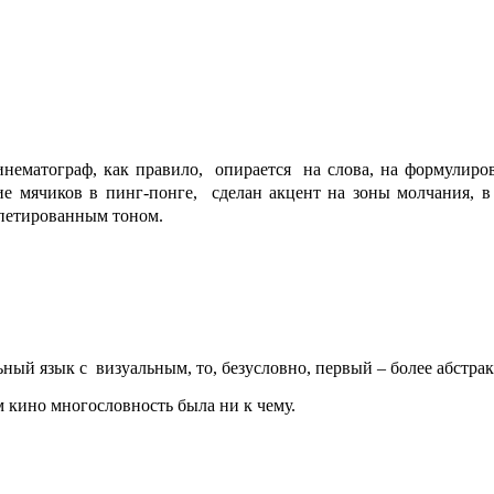
нематограф, как правило,
опирается
на слова, на формулиро
е мячиков в пинг-понге,
сделан акцент на зоны молчания, 
петированным тоном.
ьный язык с
визуальным, то, безусловно, первый – более абстрак
м кино многословность была ни к чему.