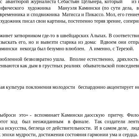
я с авантюрой журналиста Себастьян Цёльнера, который из 
ифического художника Мануэля Камински (по сути дела, 
овременника и сподвижника Матисса и Пикассо. Мол, его гени
о художник писал свои картины, постепенно теряя зрение, сопер
ивет затворником где-то в швейцарских Альпах. В соответств
зыскать его, но и вывезти старика из дома: Вдвоем они отпр
мински некогда был безумно влюблен. А именно, с Терезой.
любленной безвозвратно ушла. Вполне естественно, дряхлость
еиваются как дым в грустных реалиях обывательской повседне
ная культура поклонения молодости беспардонно акцентирует н
выброси это» - вспоминает Камински даосскую притчу. Филос
, этот ход был неожиданным в финале. Так создатели ле
ка искусства, беглеца от действительности. И в самом деле, лю
эпохи мудрости, достижения состояния гармонии ума и сердца.