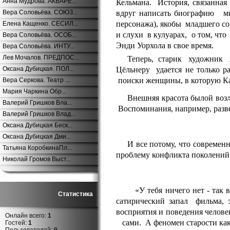
Анна Мудрова. АКВАРЕ...
Кельмана. История, связанна
Вера Соловьёва. СОЮЗ...
вдруг написать биографию м
персонажа), якобы младшего с
Елена Кащенко. СЕСИЛ...
и слухи в кулуарах, о том, чт
Вера Соловьёва. ОСОБ...
Энди Уорхола в свое время.
Вера Соловьёва. ИНТУ...
Лев Мочалов. ПРЕДПОС...
Теперь, старик художник ж
Оксана Дубицкая. ПОЛ...
Цёльнеру удается не только ра
поиски женщины, в которую Ка
Вера Серкова. Театр ...
Мария Чаркина Обр...
Внешняя красота былой воз
Валерий Гришков Вла...
Воспоминания, например, разв
Валерий Гришков Влад...
Оксана Дубицкая Беск...
Оксана Дубицкая Дми...
И все потому, что современ
Татьяна КоробкинаПл...
проблему конфликта поколений
Николай Громов Выст...
«У тебя ничего нет - так 
Статистика
сатирический запал фильма
восприятия и поведения челове
Онлайн всего:
1
сами. А феномен старости как 
Гостей:
1