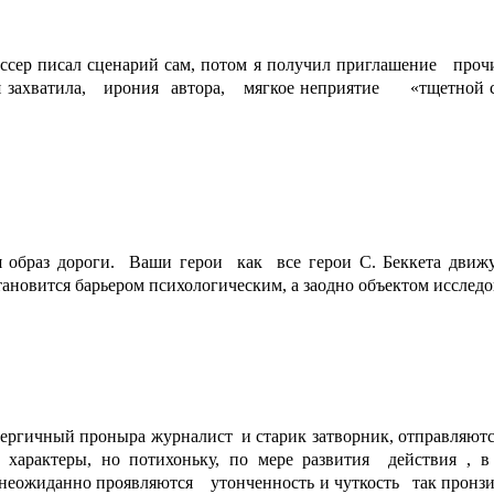
ссер писал сценарий сам, потом я получил приглашение проч
 захватила, ирония автора, мягкое неприятие «тщетной сл
образ дороги. Ваши герои как все герои С. Беккета движутс
тановится барьером психологическим, а заодно объектом исследо
ргичный проныра журналист и старик затворник, отправляются в
рактеры, но потихоньку, по мере развития действия , в 
еожиданно проявляются утонченность и чуткость так пронзи