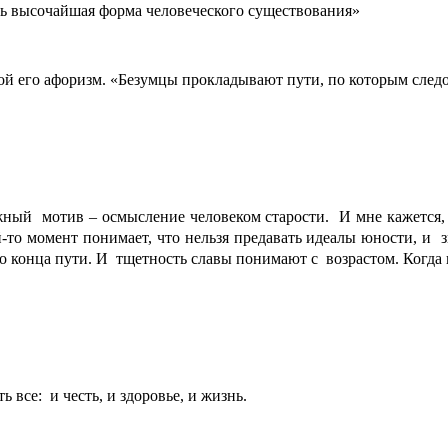
ть высочайшая форма человеческого существования»
й его афоризм. «Безумцы прокладывают пути, по которым след
ажный
мотив – осмысление человеком старости.
И мне кажется
й-то момент понимает, что нельзя предавать идеалы юности, и
з
о конца пути. И
тщетность славы понимают с
возрастом. Когда
ь все:
и честь, и здоровье, и жизнь.