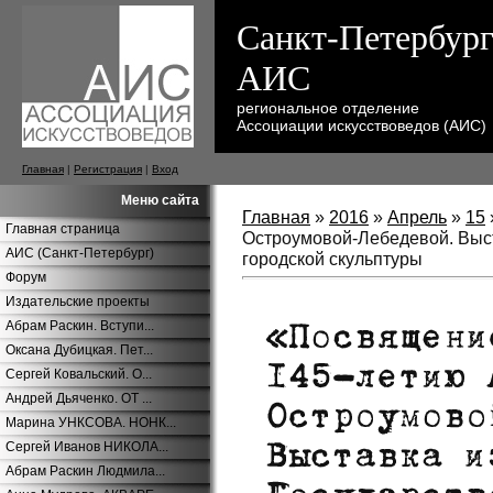
Санкт-Петербург
АИС
региональное отделение
Ассоциации искусствоведов (АИС)
Главная
|
Регистрация
|
Вход
Меню сайта
Главная
»
2016
»
Апрель
»
15
Главная страница
Остроумовой-Лебедевой. Выст
АИС (Санкт-Петербург)
городской скульптуры
Форум
Издательские проекты
Абрам Раскин. Вступи...
Оксана Дубицкая. Пет...
Сергей Ковальский. О...
Андрей Дьяченко. ОТ ...
Марина УНКСОВА. НОНК...
Сергей Иванов НИКОЛА...
Абрам Раскин Людмила...