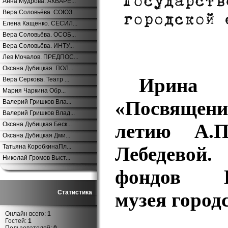
Анна Мудрова. АКВАРЕ...
Вера Соловьёва. СОЮЗ...
Елена Кащенко. СЕСИЛ...
Вера Соловьёва. ОСОБ...
Вера Соловьёва. ИНТУ...
Лев Мочалов. ПРЕДПОС...
Оксана Дубицкая. ПОЛ...
Ирин
Вера Серкова. Театр ...
Мария Чаркина Обр...
«Посвящени
Валерий Гришков Вла...
Валерий Гришков Влад...
летию А.П
Оксана Дубицкая Беск...
Оксана Дубицкая Дми...
Татьяна КоробкинаПл...
Лебедевой
Николай Громов Выст...
фондов Го
Статистика
музея город
Онлайн всего:
1
Гостей:
1