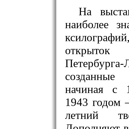
На выста
наиболее зн
ксилографи
открыто
Петербурга-
созданны
начиная с 
1943 годом –
летний тв
Дополняют в