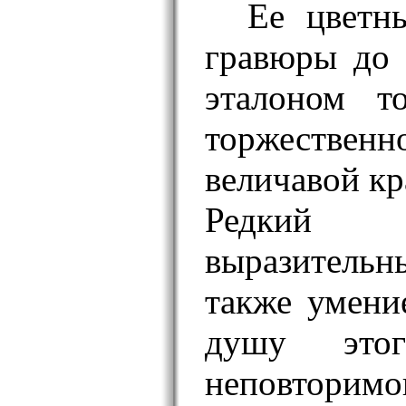
Ее цветн
гравюры до 
эталоном т
торжестве
величавой кр
Редкий
выразитель
также умени
душу этог
неповтор