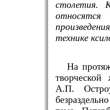
столетия. 
относятс
произведени
технике ксил
На протяж
творческой
А.П. Остро
безраздельн