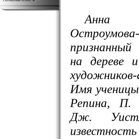
Пользователей:
0
Анна
Остроумо
признанный
на дереве 
художников-
Имя ученицы 
Репина, П.
Дж. Уистл
известность