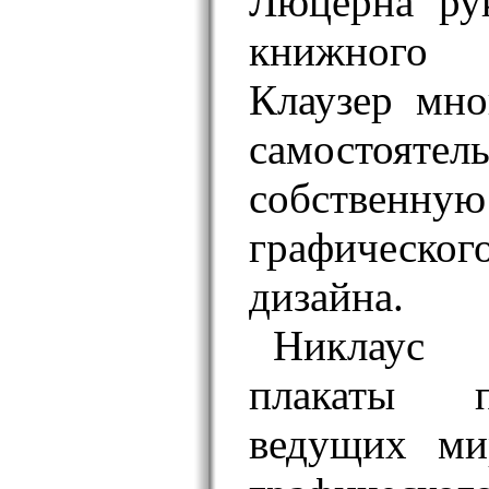
Люцерна ру
книжного 
Клаузер мно
самостоя
собстве
графическо
дизайна.
Никлаус 
плакаты п
ведущих ми