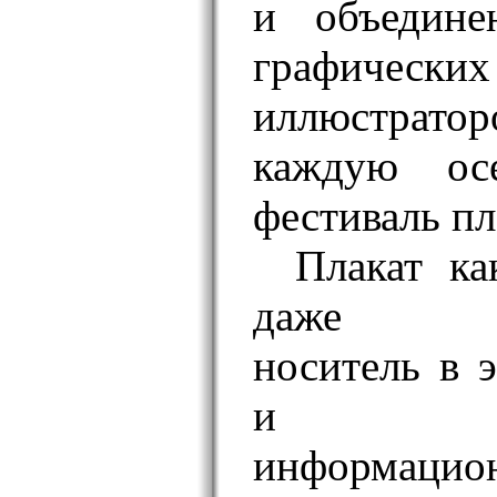
и объедине
графически
иллюстрато
каждую ос
фестиваль пл
Плакат к
даже ин
носитель в 
и суп
информаци