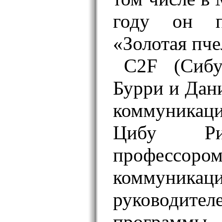
году он п
«Золотая пче
C2F (Сибу
Бурри и Дани
коммуникац
Цибу Ри
профессор
коммуникаций
руководите
программы