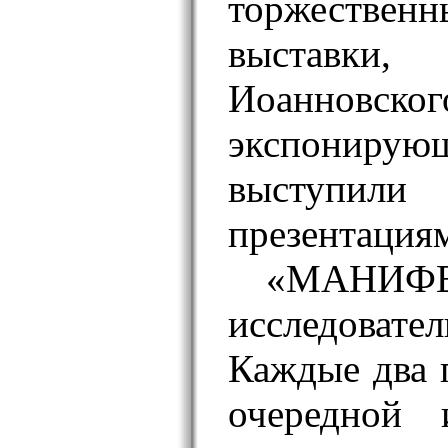
торжестве
выставки
Иоанновског
экспонирую
выступи
презентация
«МАН
исследовате
Каждые два г
очередной и