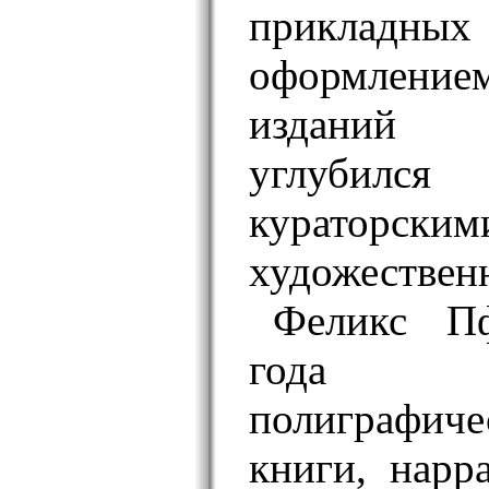
прикладных
оформлен
изданий 
углубился
курат
художествен
Феликс П
года 
полиграфич
книги, нарр