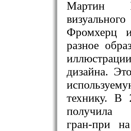
Мартин Г
визуального
Фромхерц и
разное обра
иллюстраци
дизайна. Эт
используему
технику. В 
получила
гран-при н