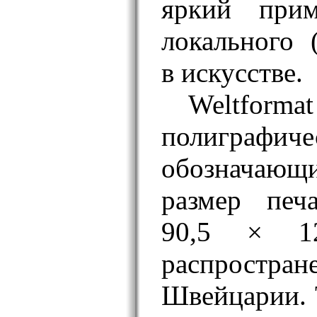
яркий прим
локального 
в искусстве.
Welt
полиграфи
обозначающ
размер печ
90,5 × 12
распрос
Швейцарии. 