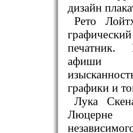
дизайн плака
Рето Лойт
графическ
печатник. 
афиши 
изысканно
графики и т
Лука Скен
Люцерне
независимог