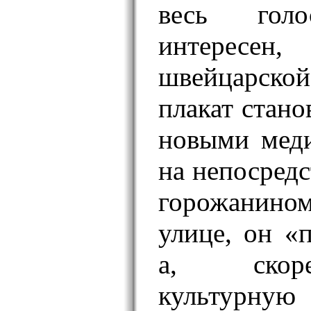
весь гол
интересен,
швейцарско
плакат стано
новыми меди
на непосредс
горожанино
улице, он «п
а, скор
культур