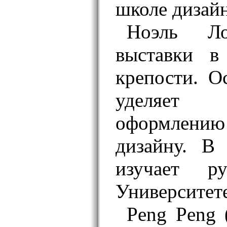
школе дизайн
Ноэль Ло
выставки в
крепости. О
уделяет 
оформлени
дизайну. B
изучает р
Университет
Peng Peng 