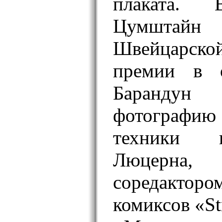
плаката.
Цумштайн 
Швейцарск
премии в о
Баранду
фотографию
техники 
Люцерна
соредакт
комиксов «St