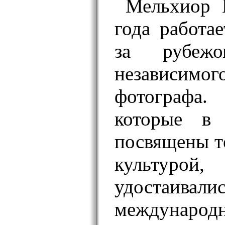
Мельхиор 
года работа
за рубеж
независимо
фотографа
которые в 
посвящены т
культурой
удостаивали
междунаро