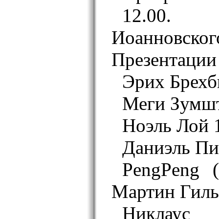
12.00
Иоанновск
Презентации
Эрих Брехбю
Меги Зумшт
Ноэль Лой 1
Даниэль Пит
PengPeng 
Мартин Гиль)
Никлаус 