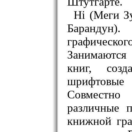
Штутгарте.
Hi (Меги З
Баранду
графичес
Занимаютс
книг, соз
шрифтов
Совместно
различные 
книжной гра