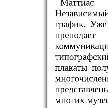
Маттиа
Независи
график. Уже
преподае
комму
типографск
плакаты пол
многочисле
представле
многих музее