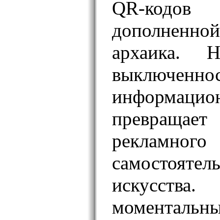
QR-кодо
дополненно
архаика. 
выключенн
информац
превращ
рекламног
самостоятел
искусств
моменталь