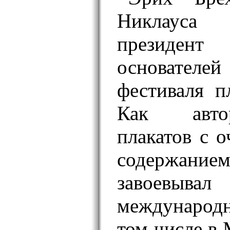
Никлаус
президе
основател
фестиваля пл
Как авто
плакатов с 
содержан
завоевыв
международ
том числе в 