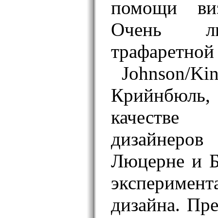
помощи виз
Очень л
трафаретной 
Johnson/K
Крийнбюль,
качестве
дизайнер
Люцерне и Б
эксперимен
дизайна. Пр