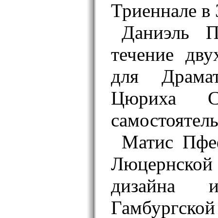
Триеннале в 
Даниэль П
течение дву
для Драмат
Цюриха Се
самостоятель
Матис Пфе
Люцернско
дизайна 
Гамбургско