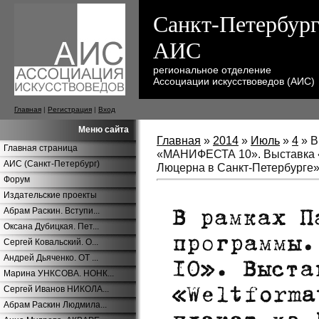
Санкт-Петербург
АИС
региональное отделение
Ассоциации искусствоведов (АИС)
Главная
|
Регистрация
|
Вход
Меню сайта
Главная
»
2014
»
Июль
»
4
» В
Главная страница
«МАНИФЕСТА 10». Выставка «W
АИС (Санкт-Петербург)
Люцерна в Санкт-Петербурге
Форум
Издательские проекты
Абрам Раскин. Вступи...
Оксана Дубицкая. Пет...
Сергей Ковальский. О...
Андрей Дьяченко. ОТ ...
Марина УНКСОВА. НОНК...
Сергей Иванов НИКОЛА...
Абрам Раскин Людмила...