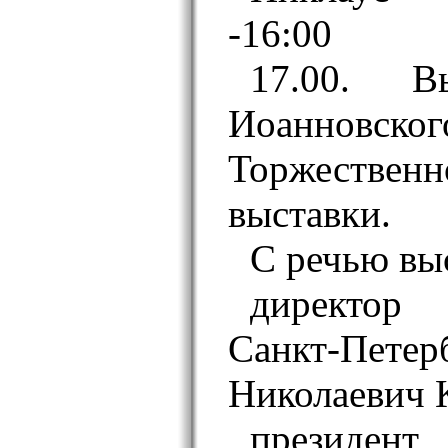
-16:00
17.00. В
Иоанновск
Торжестве
выставки.
С речью вы
директор
Санкт-Пете
Николаевич 
президе