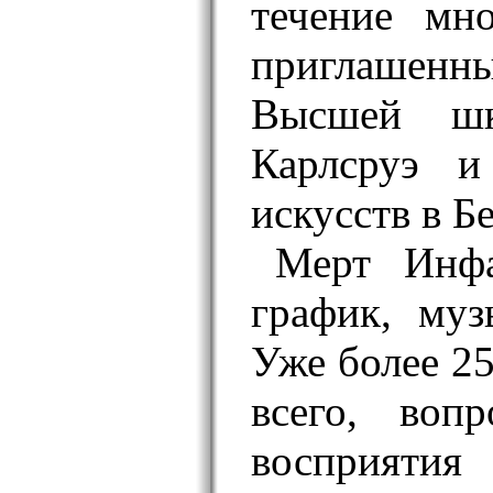
течение мн
приглашенн
Высшей шк
Карлсруэ и
искусств в Б
Мерт Инфа
график, муз
Уже более 25
всего, воп
восприят