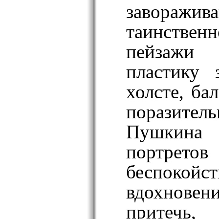
заворажив
таинств
пейзажи 
пластику 
холсте, ба
поразител
Пушкина
портрето
беспокой
вдохнове
притечь, 