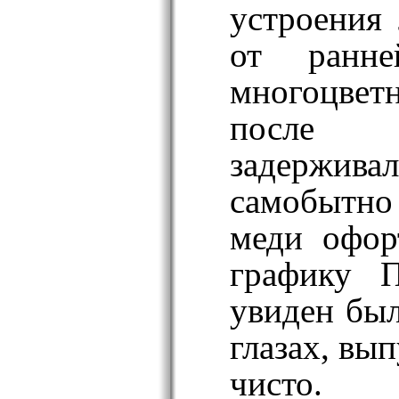
устроения 
от ранн
многоцве
посл
задержи
самобытно
меди офор
графику П
увиден был
глазах, вы
чисто.