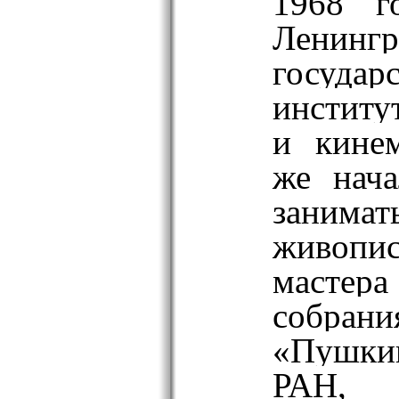
1968 г
Ленингр
государ
институ
и кинем
же нача
занимат
живопис
мастер
собрани
«Пушки
РАН, М