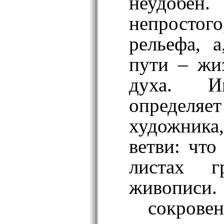
неудобен.
непрост
рельефа, а
пути – жи
духа. 
опреде
художника,
ветви: что
листах г
живописи.
сокрове