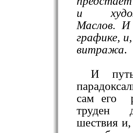
предстаёт
и
худ
Маслов. И
графике, и
витража
.
И путь
парадокса
сам его
труден д
шествия и,