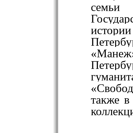
семь
Госуда
исто
Пете
«Ман
Петербу
гуман
«Свобод
также в
коллекц