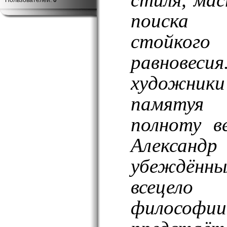
Пользователей:
0
поиска 
стойког
равновес
художник
памятуя
полноту в
Александр
убеждён
всецел
философии