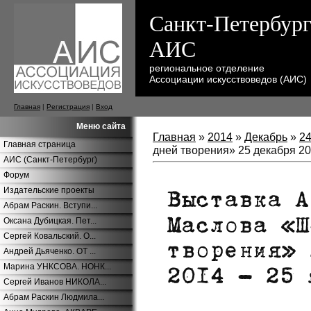
Санкт-Петербург
АИС
региональное отделение
Ассоциации искусствоведов (АИС)
Главная
|
Регистрация
|
Вход
Меню сайта
Главная
»
2014
»
Декабрь
»
2
Главная страница
дней творения» 25 декабря 20
АИС (Санкт-Петербург)
Форум
Издательские проекты
Абрам Раскин. Вступи...
Оксана Дубицкая. Пет...
Сергей Ковальский. О...
Андрей Дьяченко. ОТ ...
Марина УНКСОВА. НОНК...
Сергей Иванов НИКОЛА...
Абрам Раскин Людмила...