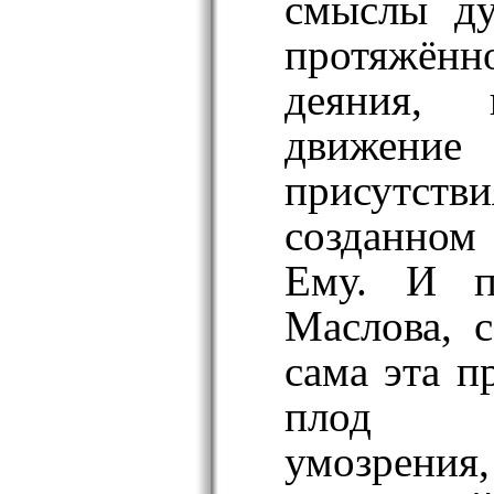
смыслы ду
протяжённ
деяния, 
движен
присутс
созданном
Ему. И п
Маслова,
с
сама эта п
плод пре
умозрения