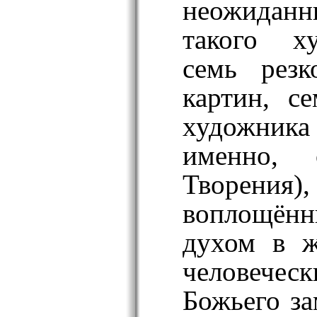
неожиданн
такого ху
семь резк
картин, с
художника
именно,
Творения)
воплощён
духом в ж
человечес
Божьего з