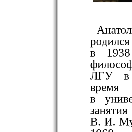
Анат
родилс
в 1938
филосо
ЛГУ 
вре
в унив
заняти
В. И. М