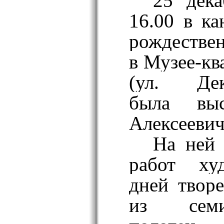
25 дек
16.00 в к
рождестве
в Музее-кв
(ул. Дек
была выс
Алексеевич
На ней 
работ ху
дней твор
из сем