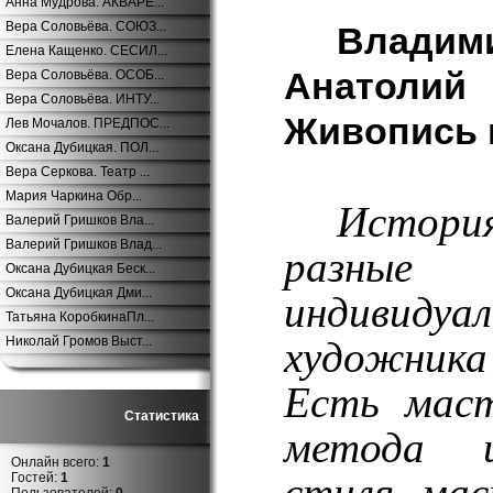
Анна Мудрова. АКВАРЕ...
Вера Соловьёва. СОЮЗ...
Влад
Елена Кащенко. СЕСИЛ...
Анатол
Вера Соловьёва. ОСОБ...
Вера Соловьёва. ИНТУ...
Живопись 
Лев Мочалов. ПРЕДПОС...
Оксана Дубицкая. ПОЛ...
Вера Серкова. Театр ...
Мария Чаркина Обр...
Истори
Валерий Гришков Вла...
Валерий Гришков Влад...
разны
Оксана Дубицкая Беск...
Оксана Дубицкая Дми...
индивидуа
Татьяна КоробкинаПл...
художник
Николай Громов Выст...
Есть маст
Статистика
метода и
Онлайн всего:
1
стиля, ма
Гостей:
1