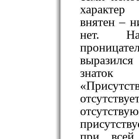
характер
внятен – н
нет. Н
проницат
выразилс
знат
«Присутст
отсут
отсутству
присутству
при всей