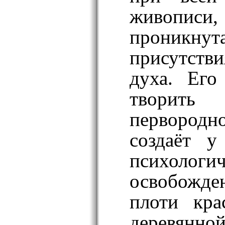
живопи
проникн
присутст
духа. Его
творить
первородно
создаёт у
психологич
освобожд
плоти кра
деревянно