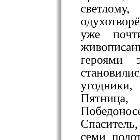
светлому
одухотвор
уже почт
живописан
героями э
становил
угодники,
Пятница,
Победоно
Спаситель
семи поло