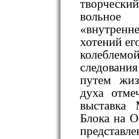
творчески
вольно
«внутрен
хотений ег
колеблем
следова
путем жиз
духа отме
выставка 
Блока на О
представл