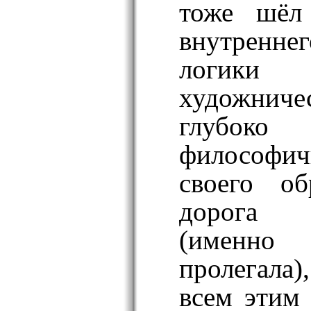
тоже шёл
внутренне
логи
художнич
глубоко
философи
своего о
дорога 
(именно
пролегала
всем этим