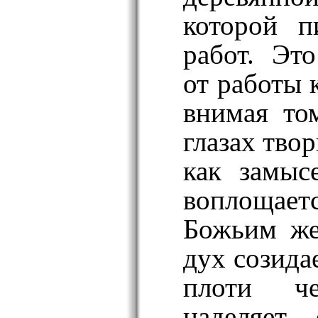
которой п
работ. Эт
от работы 
внимая то
глазах тво
как замыс
воплощает
Божьим же
дух созида
плоти ч
наделяет,