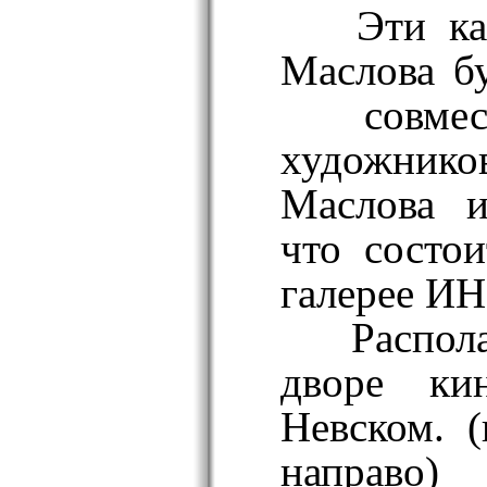
Эти ка
Маслова б
совмест
художни
Маслова и
что состо
галерее ИН
Распола
дворе ки
Невском. 
направо)