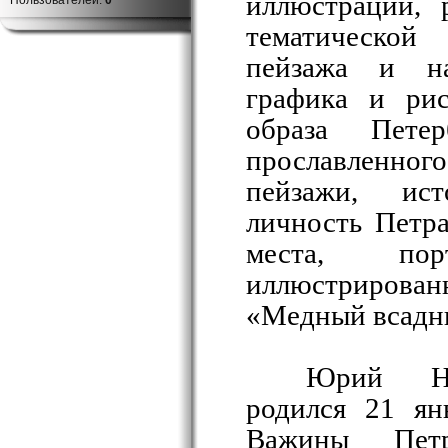
иллюстрации, 
Пользователей:
0
тематической
пейзажа и на
графика и рис
образа Пете
прославленно
пейзажи, ист
личность Петр
места, по
иллюстрирован
«Медный всадн
Юрий Ни
родился 21 ян
Важины Петр