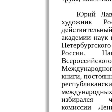
Юрий Лав
художник Ро
действитель
академии наук 
Петербургско
России. На
Всероссийск
Международног
книги, постоян
республикан
международн
избирался ч
комиссии Лени