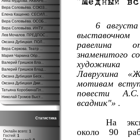
Анна Мудрова. АКВАРЕ...
Вера Соловьёва. СОЮЗ...
Елена Кащенко. СЕСИЛ...
Вера Соловьёва. ОСОБ...
6 августа
Вера Соловьёва. ИНТУ...
выставочном
Лев Мочалов. ПРЕДПОС...
Оксана Дубицкая. ПОЛ...
равелина о
Вера Серкова. Театр ...
знаменитого со
Мария Чаркина Обр...
художника 
Валерий Гришков Вла...
Валерий Гришков Влад...
Лаврухина «
Оксана Дубицкая Беск...
мотивам вступ
Оксана Дубицкая Дми...
Татьяна КоробкинаПл...
повести А.С
Николай Громов Выст...
всадник"» .
Статистика
На экспо
около 90 ра
Онлайн всего:
1
Гостей:
1