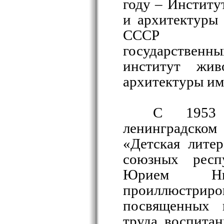
году – Институ
и архитектуры
СССР (Сан
государстве
институт жив
архитектуры име
С 1953
ленинградском 
«Детская литер
союзных респ
Юрием Ник
проиллюстрир
посвященных 
труда, воспита