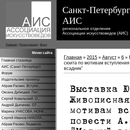
Санкт-Петербург
АИС
региональное отделение
Ассоциации искусствоведов (АИС)
Главная
|
Регистрация
|
Вход
Меню сайта
Главная
»
2015
»
Август
»
6
» 
Главная страница
сюита по мотивам вступления
АИС (Санкт-Петербург)
всадник"
Форум
Издательские проекты
Абрам Раскин. Вступи...
Оксана Дубицкая. Пет...
Сергей Ковальский. О...
Андрей Дьяченко. ОТ ...
Марина УНКСОВА. НОНК...
Сергей Иванов НИКОЛА...
Абрам Раскин Людмила...