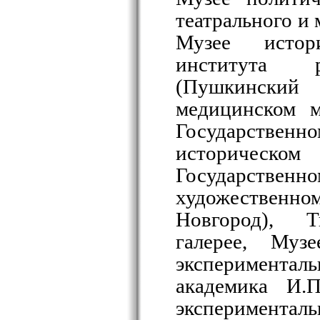
театрального и 
Музее истор
института р
(Пушкинск
медицинском м
Государств
историческо
Государстве
художествен
Новгород), 
галерее, Муз
эксперимента
академика И.П
эксперимен