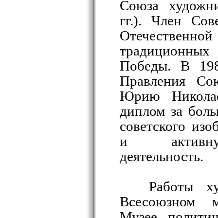
Союза художн
гг.). Член Со
Отечественно
традиционны
Победы. В 198
Правления Со
Юрию Никола
диплом за боль
советского изо
и активну
деятельность.
Работы х
Всесоюзном 
Музее политич