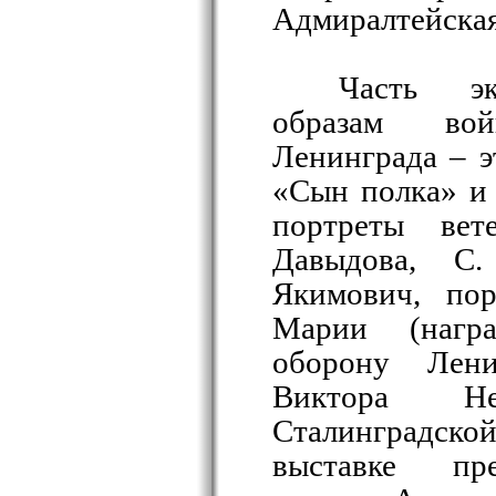
Адмиралтейская
Часть эк
образам во
Ленинграда – 
«Сын полка» и
портреты ве
Давыдова, С
Якимович, по
Марии (нагр
оборону Лени
Виктора Нек
Сталинградс
выставке пр