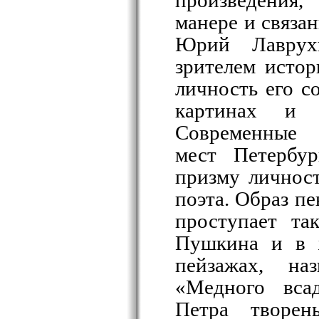
произведения
манере и связа
Юрий Лаврух
зрителем исто
личность его с
картинах и
Современные
мест Петербур
призму личност
поэта. Образ п
проступает та
Пушкина и в 
пейзажах, на
«Медного вса
Петра творе