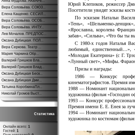
Анна Мудрова. АКВАРЕ...
Юрий Клепиков, режиссер Дми
Вера Соловьёва. СОЮЗ...
Посетители увидят эскизы кост
Елена Кащенко. СЕСИЛ...
По эскизам Натальи Василь
Вера Соловьёва. ОСОБ...
«Тень», «Шельменко-денщик»
Вера Соловьёва. ИНТУ...
«Ярославна, королева Франци
Лев Мочалов. ПРЕДПОС...
забав», «Сильва», «Что бы ты в
Оксана Дубицкая. ПОЛ...
С 1980-х годов Наталья Ва
Вера Серкова. Театр ...
любимый, единственный…», «
Мария Чаркина Обр...
«Молодая Екатерина» (с Г. Тр
Валерий Гришков Вла...
«Лунный свет», «Мифы. Фарао
Валерий Гришков Влад...
Призы и награды:
Оксана Дубицкая Беск...
1986 — Конкурс профес
Оксана Дубицкая Дми...
кинематографистов. Премия име
Татьяна КоробкинаПл...
1988 — Номинант национально
Николай Громов Выст...
художника (фильм «Господин о
1993 — Конкурс профессионал
Премия имени Е. Е. Енея за л
1994 — Номинант национально
Статистика
художника по костюмам (фильм
Онлайн всего:
1
Гостей:
1