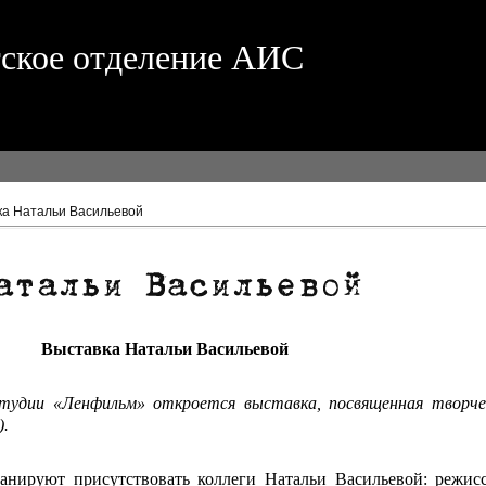
гское отделение АИС
ка Натальи Васильевой
 Выставка Натальи Васильевой
остудии «Ленфильм» откроется выставка, посвященная твор
)
.
нируют присутствовать коллеги Натальи Васильевой: режисс