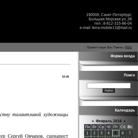
190000, Санкт-Петербург,
Большая Морская ул.,38
тел.: 8-812-315-86-04
e-mail: terra-mobile13@mail.ru
Приветствую Вас
Гость
|
RSS
Форма входа
Поиск
16:46
Календарь
честву талантливой художницы
«
Февраль 2016
»
Пн
Вт
Ср
Чт
Пт
Сб
Вс
1
2
3
4
5
6
7
ер Сергей Овчаров, сценарист