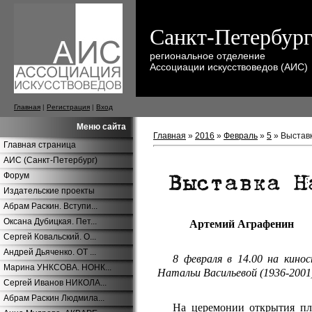
Санкт-Петербур
региональное отделение
Ассоциации искусствоведов (АИС)
Главная
|
Регистрация
|
Вход
Меню сайта
Главная
»
2016
»
Февраль
»
5
» Выстав
Главная страница
АИС (Санкт-Петербург)
Форум
Издательские проекты
Абрам Раскин. Вступи...
Оксана Дубицкая. Пет...
Артемий Аграфенин
Сергей Ковальский. О...
Андрей Дьяченко. ОТ ...
8 февраля в 14.00 на кин
Марина УНКСОВА. НОНК...
Натальи Васильевой (1936-2001
Сергей Иванов НИКОЛА...
Абрам Раскин Людмила...
На церемонии открытия пла