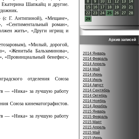
8
9
10
11
12
13
14
 Екатерина Шапкайц и другие.
15
16
17
18
19
20
21
удожник.
22
23
24
25
26
27
28
 (с Г. Антипиной), «Мещане»,
29
», «Сентиментальный роман»,
должен жить», «Други игрищ и
Архив записей
тозаровым), «Милый, дорогой,
», «Женитьба Бальзаминова»,
2014 Январь
а», «Провинциальный бенефис»,
2014 Февраль
2014 Апрель
2014 Май
2014 Июнь
радского отделения Союза
2014 Июль
2014 Август
2014 Сентябрь
тв — «Ника» за лучшую работу
2014 Октябрь
2014 Ноябрь
ния Союза кинематографистов.
2014 Декабрь
2015 Январь
тв — «Ника» за лучшую работу
2015 Февраль
2015 Март
2015 Апрель
2015 Май
2015 Июнь