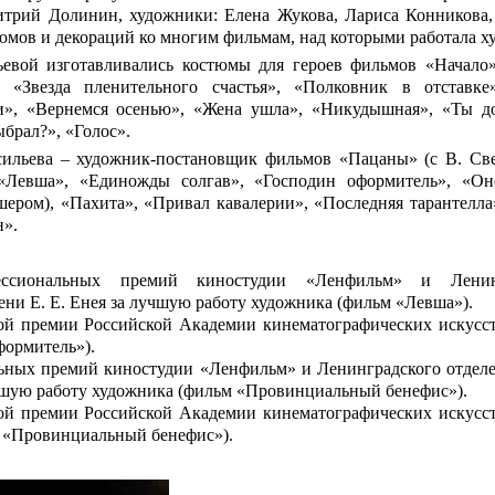
трий Долинин, художники: Елена Жукова, Лариса Конникова,
юмов и декораций ко многим фильмам, над которыми работала х
евой изготавливались костюмы для героев фильмов «Начало»
, «Звезда пленительного счастья», «Полковник в отставке
и», «Вернемся осенью», «Жена ушла», «Никудышная», «Ты 
ыбрал?», «Голос».
сильева – художник-постановщик фильмов «Пацаны» (с В. Све
Левша», «Единожды солгав», «Господин оформитель», «Оно
эшером), «Пахита», «Привал кавалерии», «Последняя тарантелл
н».
сиональных премий киностудии «Ленфильм» и Ленинг
ни Е. Е. Енея за лучшую работу художника (фильм «Левша»).
й премии Российской Академии кинематографических искусс
формитель»).
ьных премий киностудии «Ленфильм» и Ленинградского отделе
учшую работу художника (фильм «Провинциальный бенефис»).
й премии Российской Академии кинематографических искусс
 «Провинциальный бенефис»).